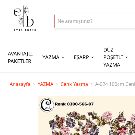
DÜZ
AVANTAJLI
YAZMA
EŞARP
POŞETLİ
PAKETLER
YAZMA
İplik Çeşitleri
Anasayfa
YAZMA
Cenk Yazma
A-024 100cm Cen
20gr Altınbaşak Polyester İp
20gr Reyyan Polyester İp
100gr Altınbaşak Polyester İp
350gr Altınbaşak Polyester İp