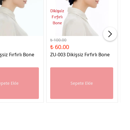
%40 İndirim
%40
₺ 100.00
₺ 
₺ 60.00
₺ 
şsiz Fırfırlı Bone
ZU-003 Dikişsiz Fırfırlı Bone
ZU
epete Ekle
Sepete Ekle