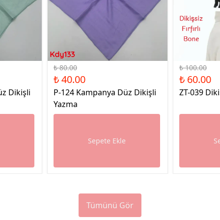
%50 İndirim
%40 İndirim
₺ 80.00
₺ 100.00
₺ 40.00
₺ 60.00
 Dikişli
P-124 Kampanya Düz Dikişli
ZT-039 Diki
Yazma
e
Sepete Ekle
S
Tümünü Gör