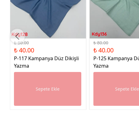
%50 İndirim
%50 İndirim
₺ 80.00
₺ 80.00
₺ 40.00
₺ 40.00
P-117 Kampanya Düz Dikişli
P-125 Kampanya Düz
Yazma
Yazma
Sepete Ekle
Sepete Ekl