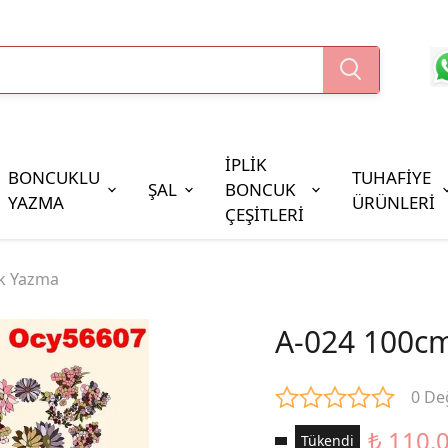
İPLİK
BONCUKLU
TUHAFİYE
ŞAL
BONCUK
YAZMA
ÜRÜNLERİ
ÇEŞİTLERİ
Boncuk Çeşitleri
k Yazma
Oya Pulları
Cezaevi Boncuğu
A-024 100c
0 De
₺ 110.
Tükendi