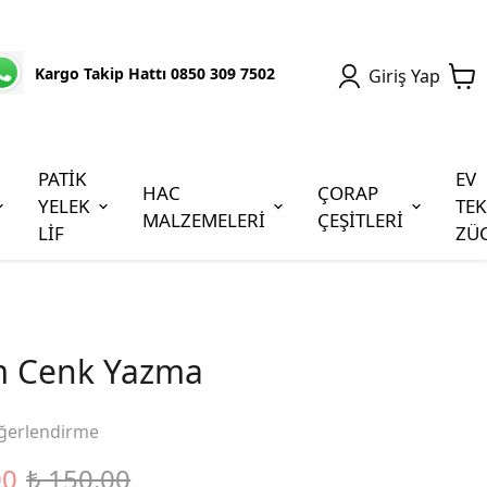
Kargo Takip Hattı 0850 309 7502
Giriş Yap
PATİK
EV
HAC
ÇORAP
YELEK
TEK
MALZEMELERİ
ÇEŞİTLERİ
LİF
ZÜ
m Cenk Yazma
ğerlendirme
00
₺ 150.00