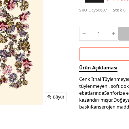
SKU
Ocy56607
Stok
0
Ürün Açıklaması
Cenk İthal Tüylenmeyen 
tüylenmeyen , soft do
ebatlarındaSanforize e
Büyüt
kazandırılmıştır.Doğay
baskıKanserojen madd