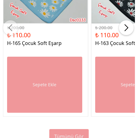
%45 İndirim
%45 İndirim
₺ 200.00
₺ 200.00
₺ 110.00
₺ 110.00
H-165 Çocuk Soft Eşarp
H-163 Çocuk Soft 
Sepete Ekle
Sepete 
Tümünü Gör