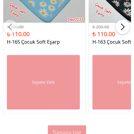
%45 İndirim
%45 İndirim
₺ 200.00
₺ 200.00
₺ 110.00
₺ 110.00
H-165 Çocuk Soft Eşarp
H-163 Çocuk Soft 
Sepete Ekle
Sepete 
Tümünü Gör