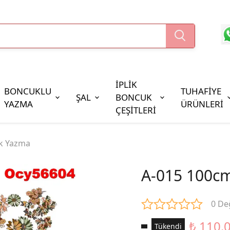
İPLİK
BONCUKLU
TUHAFİYE
ŞAL
BONCUK
YAZMA
ÜRÜNLERİ
ÇEŞİTLERİ
Boncuk Çeşitleri
k Yazma
Oya Pulları
Cezaevi Boncuğu
A-015 100c
0 De
₺ 110.
Tükendi