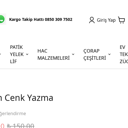
Kargo Takip Hattı 0850 309 7502
Giriş Yap
PATİK
EV
HAC
ÇORAP
YELEK
TEK
MALZEMELERİ
ÇEŞİTLERİ
LİF
ZÜ
m Cenk Yazma
ğerlendirme
00
₺ 150.00