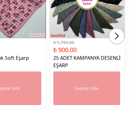
%49 İndirim
%49
₺ 1,750.00
₺ 
₺ 900.00
₺ 
k Soft Eşarp
25 ADET KAMPANYA DESENLİ
25
EŞARP
E
epete Ekle
Sepete Ekle