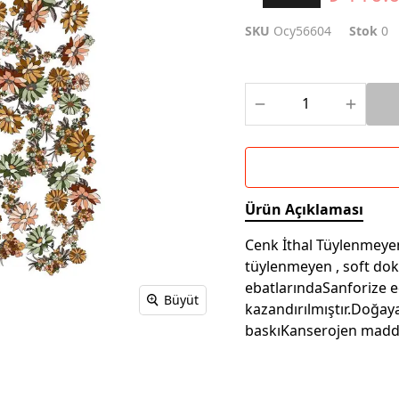
SKU
Ocy56604
Stok
0
Ürün Açıklaması
Cenk İthal Tüylenmeyen 
tüylenmeyen , soft do
ebatlarındaSanforize e
Büyüt
kazandırılmıştır.Doğay
baskıKanserojen madd