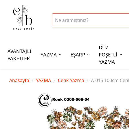
DÜZ
AVANTAJLI
YAZMA
EŞARP
POŞETLİ
PAKETLER
YAZMA
İplik Çeşitleri
Anasayfa
YAZMA
Cenk Yazma
A-015 100cm Cen
20gr Altınbaşak Polyester İp
20gr Reyyan Polyester İp
100gr Altınbaşak Polyester İp
350gr Altınbaşak Polyester İp