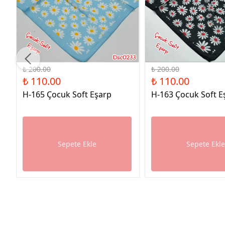
%45 İndirim
%45 İndirim
₺ 200.00
₺ 200.00
₺ 110.00
₺ 110.00
H-165 Çocuk Soft Eşarp
H-163 Çocuk Soft E
Sepete Ekle
Sepete Ekl