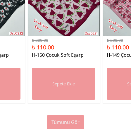
%45 İndirim
%45 İndirim
₺ 200.00
₺ 200.00
₺ 110.00
₺ 110.00
şarp
H-150 Çocuk Soft Eşarp
H-149 Çocu
e
Sepete Ekle
S
Tümünü Gör