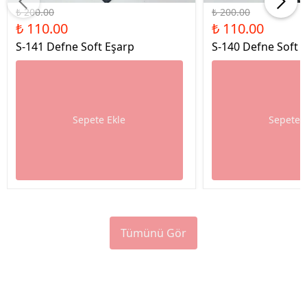
₺ 200.00
₺ 200.00
₺ 110.00
₺ 110.00
S-141 Defne Soft Eşarp
S-140 Defne Soft 
Sepete Ekle
Sepete 
Tümünü Gör