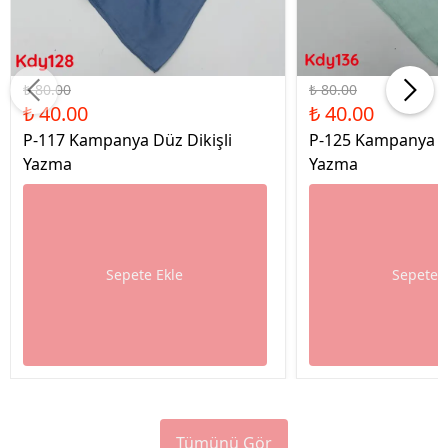
%50 İndirim
%50 İndirim
₺ 80.00
₺ 80.00
₺ 40.00
₺ 40.00
P-117 Kampanya Düz Dikişli
P-125 Kampanya Dü
Yazma
Yazma
Sepete Ekle
Sepete 
Tümünü Gör