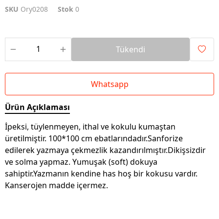
SKU
Ory0208
Stok
0
Tükendi
Whatsapp
Ürün Açıklaması
İpeksi, tüylenmeyen, ithal ve kokulu kumaştan
üretilmiştir. 100*100 cm ebatlarındadır.Sanforize
edilerek yazmaya çekmezlik kazandırılmıştır.Dikişsizdir
ve solma yapmaz. Yumuşak (soft) dokuya
sahiptir.Yazmanın kendine has hoş bir kokusu vardır.
Kanserojen madde içermez.