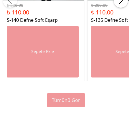
₺ 200.00
₺ 200.00
₺ 110.00
₺ 110.00
S-140 Defne Soft Eşarp
S-135 Defne Soft 
Sepete Ekle
Sepete 
Tümünü Gör