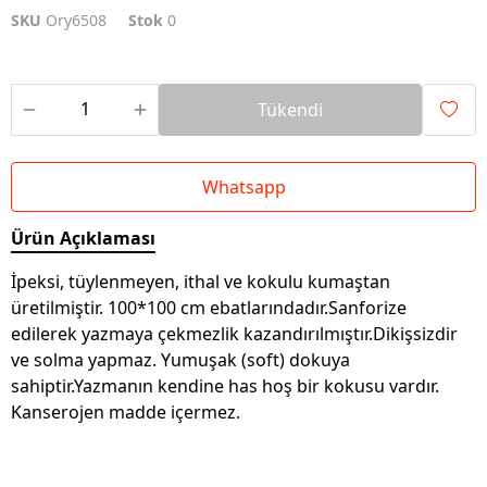
SKU
Ory6508
Stok
0
Tükendi
Whatsapp
Ürün Açıklaması
İpeksi, tüylenmeyen, ithal ve kokulu kumaştan
üretilmiştir. 100*100 cm ebatlarındadır.Sanforize
edilerek yazmaya çekmezlik kazandırılmıştır.Dikişsizdir
ve solma yapmaz. Yumuşak (soft) dokuya
sahiptir.Yazmanın kendine has hoş bir kokusu vardır.
Kanserojen madde içermez.