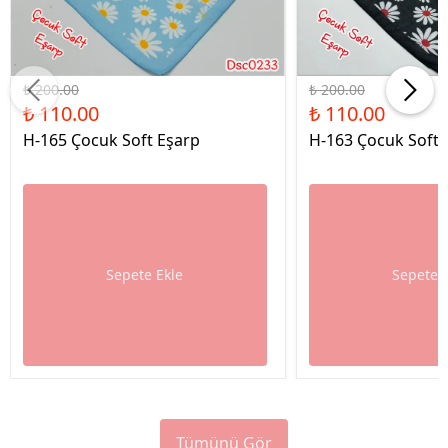
%45 İndirim
%45 İndirim
₺ 200.00
₺ 200.00
₺ 110.00
₺ 110.00
H-165 Çocuk Soft Eşarp
H-163 Çocuk Soft 
Sepete Ekle
Sepete 
Tümünü Gör