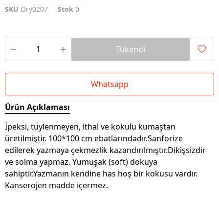
SKU
Ory0207
Stok
0
Tükendi
Whatsapp
Ürün Açıklaması
İpeksi, tüylenmeyen, ithal ve kokulu kumaştan
üretilmiştir. 100*100 cm ebatlarındadır.Sanforize
edilerek yazmaya çekmezlik kazandırılmıştır.Dikişsizdir
ve solma yapmaz. Yumuşak (soft) dokuya
sahiptir.Yazmanın kendine has hoş bir kokusu vardır.
Kanserojen madde içermez.