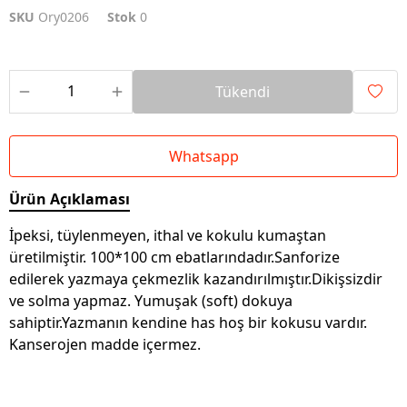
SKU
Ory0206
Stok
0
Tükendi
Whatsapp
Ürün Açıklaması
İpeksi, tüylenmeyen, ithal ve kokulu kumaştan
üretilmiştir. 100*100 cm ebatlarındadır.Sanforize
edilerek yazmaya çekmezlik kazandırılmıştır.Dikişsizdir
ve solma yapmaz. Yumuşak (soft) dokuya
sahiptir.Yazmanın kendine has hoş bir kokusu vardır.
Kanserojen madde içermez.