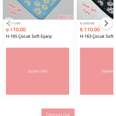
%45 İndirim
%45 İndirim
₺ 200.00
₺ 200.00
₺ 110.00
₺ 110.00
H-165 Çocuk Soft Eşarp
H-163 Çocuk Soft 
Sepete Ekle
Sepete 
Tümünü Gör