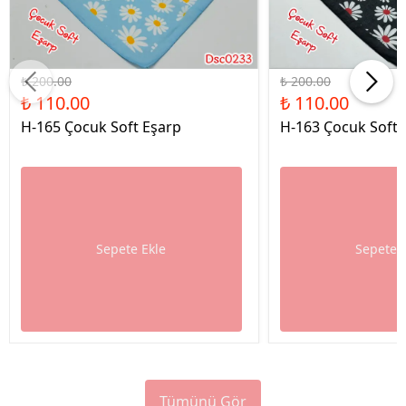
%45 İndirim
%45 İndirim
₺ 200.00
₺ 200.00
₺ 110.00
₺ 110.00
H-165 Çocuk Soft Eşarp
H-163 Çocuk Soft 
Sepete Ekle
Sepete 
Tümünü Gör