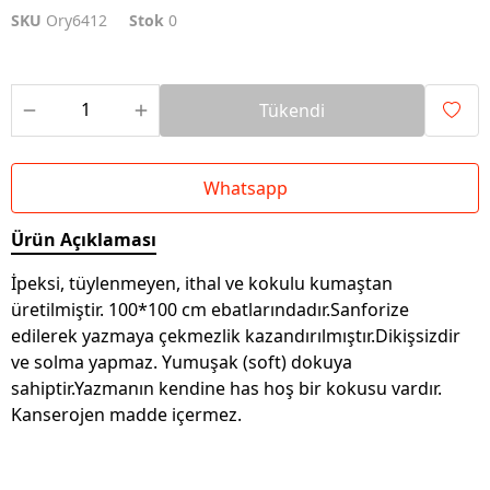
SKU
Ory6412
Stok
0
Tükendi
Whatsapp
Ürün Açıklaması
İpeksi, tüylenmeyen, ithal ve kokulu kumaştan
üretilmiştir. 100*100 cm ebatlarındadır.Sanforize
edilerek yazmaya çekmezlik kazandırılmıştır.Dikişsizdir
ve solma yapmaz. Yumuşak (soft) dokuya
sahiptir.Yazmanın kendine has hoş bir kokusu vardır.
Kanserojen madde içermez.