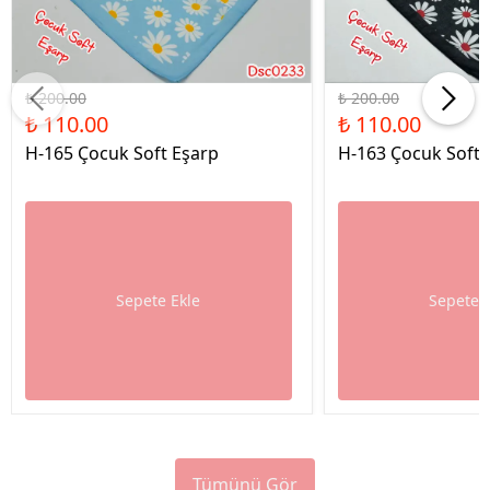
%45 İndirim
%45 İndirim
₺ 200.00
₺ 200.00
₺ 110.00
₺ 110.00
H-165 Çocuk Soft Eşarp
H-163 Çocuk Soft 
Sepete Ekle
Sepete 
Tümünü Gör