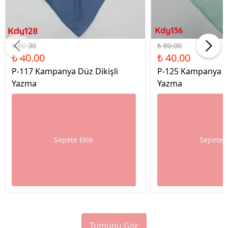
%50 İndirim
%50 İndirim
₺ 80.00
₺ 80.00
₺ 40.00
₺ 40.00
P-117 Kampanya Düz Dikişli
P-125 Kampanya Dü
Yazma
Yazma
Sepete Ekle
Sepete 
Tümünü Gör