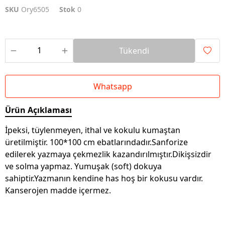
SKU
Ory6505
Stok
0
Tükendi
Whatsapp
Ürün Açıklaması
İpeksi, tüylenmeyen, ithal ve kokulu kumaştan
üretilmiştir. 100*100 cm ebatlarındadır.Sanforize
edilerek yazmaya çekmezlik kazandırılmıştır.Dikişsizdir
ve solma yapmaz. Yumuşak (soft) dokuya
sahiptir.Yazmanın kendine has hoş bir kokusu vardır.
Kanserojen madde içermez.