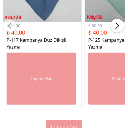
%50 İndirim
%50 İndirim
₺ 80.00
₺ 80.00
₺ 40.00
₺ 40.00
P-117 Kampanya Düz Dikişli
P-125 Kampanya Dü
Yazma
Yazma
Sepete Ekle
Sepete 
Tümünü Gör