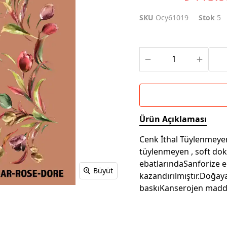
SKU
Ocy61019
Stok
5
Ürün Açıklaması
Cenk İthal Tüylenmeyen 
tüylenmeyen , soft do
ebatlarındaSanforize e
Büyüt
kazandırılmıştır.Doğay
baskıKanserojen madd