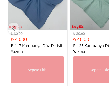
%50 İndirim
%50 İndirim
₺ 80.00
₺ 80.00
₺ 40.00
₺ 40.00
P-117 Kampanya Düz Dikişli
P-125 Kampanya Düz
Yazma
Yazma
Sepete Ekle
Sepete Ekl