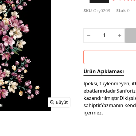
SKU
Ory0203
Stok
0
Ürün Açıklaması
İpeksi, tüylenmeyen, i
ebatlarındadır.Sanfori
kazandırılmıştır.Dikiş
Büyüt
sahiptir.Yazmanın kend
içermez.