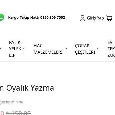
Kargo Takip Hattı 0850 309 7502
Giriş Yap
PATİK
EV
HAC
ÇORAP
YELEK
TEK
MALZEMELERİ
ÇEŞİTLERİ
LİF
ZÜ
n Oyalık Yazma
ğerlendirme
00
₺ 150.00