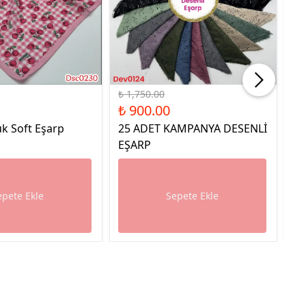
%49 İndirim
%49
₺ 1,750.00
₺ 
₺ 900.00
₺ 
k Soft Eşarp
25 ADET KAMPANYA DESENLİ
25
EŞARP
E
epete Ekle
Sepete Ekle