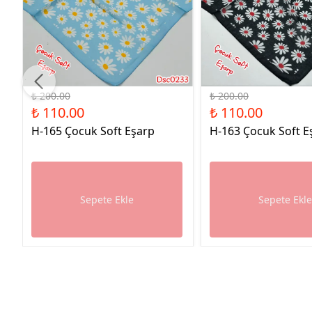
%45 İndirim
%45 İndirim
₺ 200.00
₺ 200.00
₺ 110.00
₺ 110.00
H-165 Çocuk Soft Eşarp
H-163 Çocuk Soft E
Sepete Ekle
Sepete Ekl