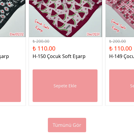
%45 İndirim
%45 İndirim
₺ 200.00
₺ 200.00
₺ 110.00
₺ 110.00
şarp
H-150 Çocuk Soft Eşarp
H-149 Çocu
e
Sepete Ekle
S
Tümünü Gör