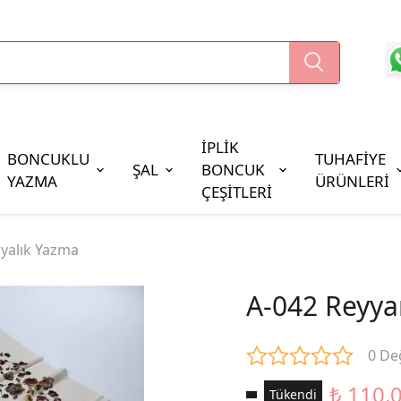
İPLİK
BONCUKLU
TUHAFİYE
ŞAL
BONCUK
YAZMA
ÜRÜNLERİ
ÇEŞİTLERİ
Boncuk Çeşitleri
yalık Yazma
Oya Pulları
Cezaevi Boncuğu
A-042 Reyya
0 De
₺ 110.
Tükendi