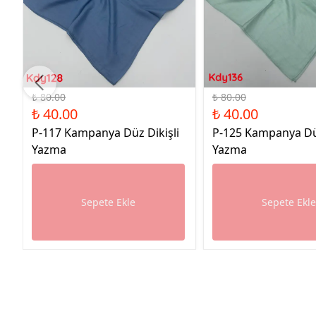
%50 İndirim
%50 İndirim
₺ 80.00
₺ 80.00
₺ 40.00
₺ 40.00
P-117 Kampanya Düz Dikişli
P-125 Kampanya Düz
Yazma
Yazma
Sepete Ekle
Sepete Ekl