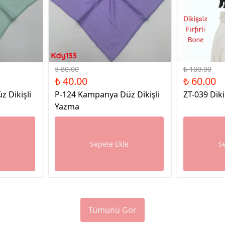
%50 İndirim
%40 İndirim
₺ 80.00
₺ 100.00
₺ 40.00
₺ 60.00
 Dikişli
P-124 Kampanya Düz Dikişli
ZT-039 Diki
Yazma
e
Sepete Ekle
S
Tümünü Gör