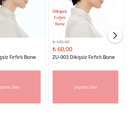
%40 İndirim
%40
₺ 100.00
₺ 
₺ 60.00
₺ 
şsiz Fırfırlı Bone
ZU-003 Dikişsiz Fırfırlı Bone
ZU
epete Ekle
Sepete Ekle