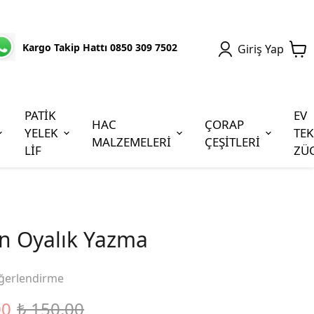
Kargo Takip Hattı 0850 309 7502
Giriş Yap
PATİK
EV
HAC
ÇORAP
YELEK
TEK
MALZEMELERİ
ÇEŞİTLERİ
LİF
ZÜ
n Oyalık Yazma
ğerlendirme
00
₺ 150.00