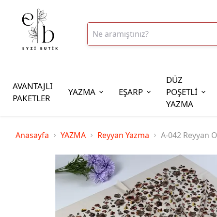
DÜZ
AVANTAJLI
YAZMA
EŞARP
POŞETLİ
PAKETLER
YAZMA
İplik Çeşitleri
Anasayfa
YAZMA
Reyyan Yazma
A-042 Reyyan O
20gr Altınbaşak Polyester İp
20gr Reyyan Polyester İp
100gr Altınbaşak Polyester İp
350gr Altınbaşak Polyester İp