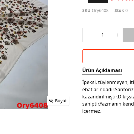
SKU
Ory6408
Stok
0
Ürün Açıklaması
İpeksi, tüylenmeyen, i
ebatlarındadır.Sanfori
kazandırılmıştır.Dikiş
Büyüt
sahiptir.Yazmanın kend
içermez.