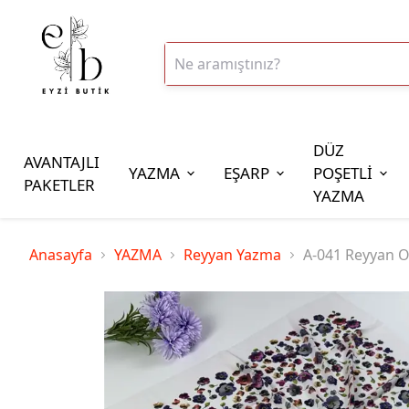
DÜZ
AVANTAJLI
YAZMA
EŞARP
POŞETLİ
PAKETLER
YAZMA
İplik Çeşitleri
Anasayfa
YAZMA
Reyyan Yazma
A-041 Reyyan O
20gr Altınbaşak Polyester İp
20gr Reyyan Polyester İp
100gr Altınbaşak Polyester İp
350gr Altınbaşak Polyester İp