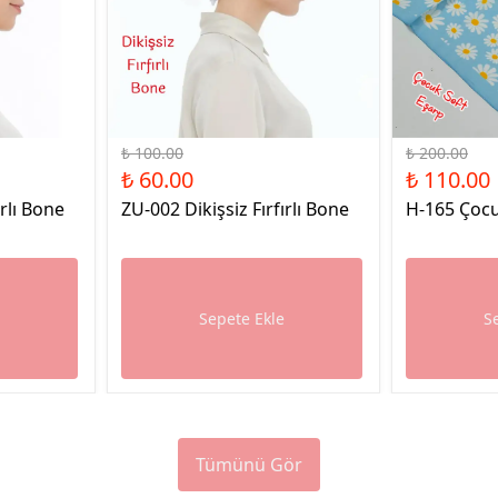
%40 İndirim
%45 İndirim
₺ 100.00
₺ 200.00
₺ 60.00
₺ 110.00
ırlı Bone
ZU-002 Dikişsiz Fırfırlı Bone
H-165 Çocu
e
Sepete Ekle
S
Tümünü Gör