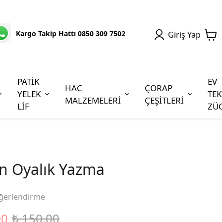
Kargo Takip Hattı 0850 309 7502
Giriş Yap
PATİK
EV
HAC
ÇORAP
YELEK
TEK
MALZEMELERİ
ÇEŞİTLERİ
LİF
ZÜ
n Oyalık Yazma
ğerlendirme
00
₺ 150.00