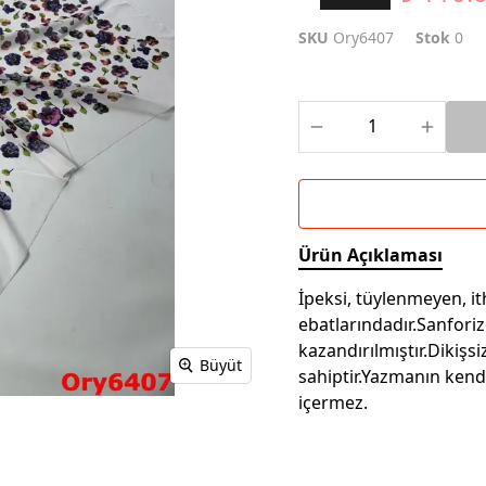
SKU
Ory6407
Stok
0
Ürün Açıklaması
İpeksi, tüylenmeyen, i
ebatlarındadır.Sanfori
kazandırılmıştır.Dikiş
Büyüt
sahiptir.Yazmanın kend
içermez.