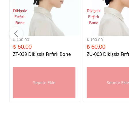
%40 İndirim
%40 İndirim
₺ 100.00
₺ 100.00
₺ 60.00
₺ 60.00
ZT-039 Dikişsiz Fırfırlı Bone
ZU-003 Dikişsiz Fırf
Sepete Ekle
Sepete Ekl