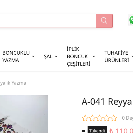
İPLİK
BONCUKLU
TUHAFİYE
ŞAL
BONCUK
YAZMA
ÜRÜNLERİ
ÇEŞİTLERİ
Boncuk Çeşitleri
yalık Yazma
Oya Pulları
Cezaevi Boncuğu
A-041 Reyya
0 De
₺ 110.
Tükendi