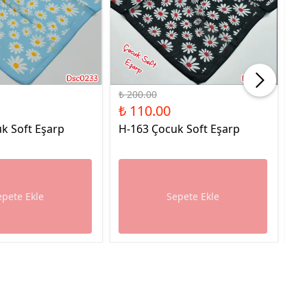
%45 İndirim
%45
₺ 200.00
₺ 
₺ 110.00
₺ 
k Soft Eşarp
H-163 Çocuk Soft Eşarp
H-
epete Ekle
Sepete Ekle