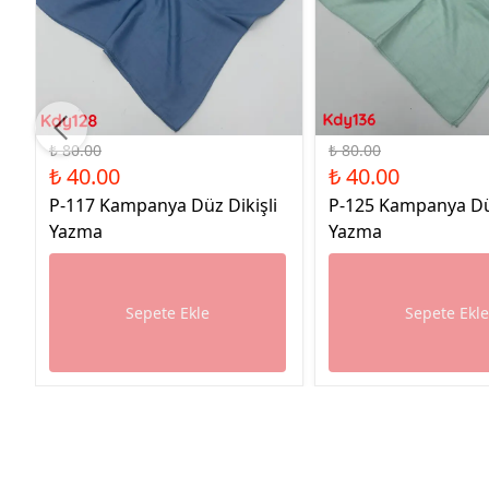
%50 İndirim
%50 İndirim
₺ 80.00
₺ 80.00
₺ 40.00
₺ 40.00
P-117 Kampanya Düz Dikişli
P-125 Kampanya Düz
Yazma
Yazma
Sepete Ekle
Sepete Ekl