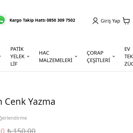
Kargo Takip Hattı 0850 309 7502
Giriş Yap
PATİK
EV
HAC
ÇORAP
YELEK
TEK
MALZEMELERİ
ÇEŞİTLERİ
LİF
ZÜ
m Cenk Yazma
ğerlendirme
00
₺ 150.00