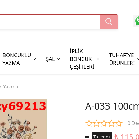
İPLİK
BONCUKLU
TUHAFİYE
ŞAL
BONCUK
YAZMA
ÜRÜNLERİ
ÇEŞİTLERİ
Boncuk Çeşitleri
k Yazma
Oya Pulları
Cezaevi Boncuğu
A-033 100c
0 De
₺ 115.
Tükendi