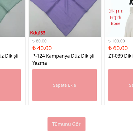
%50 İndirim
%40 İndirim
₺ 80.00
₺ 100.00
₺ 40.00
₺ 60.00
 Dikişli
P-124 Kampanya Düz Dikişli
ZT-039 Diki
Yazma
e
Sepete Ekle
S
Tümünü Gör