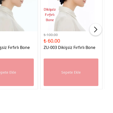
%40 İndirim
%40
₺ 100.00
₺ 
₺ 60.00
₺ 
şsiz Fırfırlı Bone
ZU-003 Dikişsiz Fırfırlı Bone
ZU
epete Ekle
Sepete Ekle