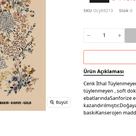
SKU
Ocy69213
Stok
0
Ürün Açıklaması
Cenk İthal Tüylenmeyen 
tüylenmeyen , soft do
ebatlarındaSanforize e
Büyüt
kazandırılmıştır.Doğay
baskıKanserojen madd