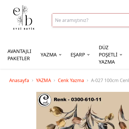
DÜZ
AVANTAJLI
YAZMA
EŞARP
POŞETLİ
PAKETLER
YAZMA
İplik Çeşitleri
Anasayfa
YAZMA
Cenk Yazma
A-027 100cm Cen
20gr Altınbaşak Polyester İp
20gr Reyyan Polyester İp
100gr Altınbaşak Polyester İp
350gr Altınbaşak Polyester İp