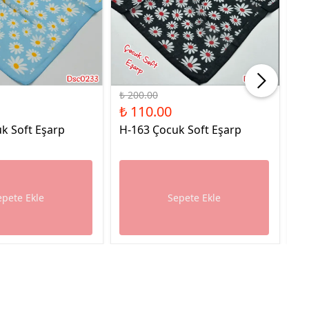
%45 İndirim
%45
₺ 200.00
₺ 
₺ 110.00
₺ 
k Soft Eşarp
H-163 Çocuk Soft Eşarp
H-
epete Ekle
Sepete Ekle