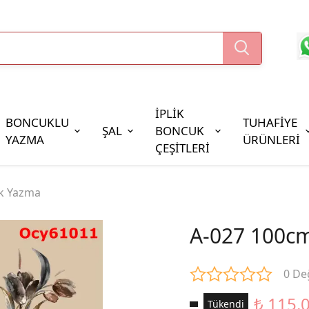
İPLİK
BONCUKLU
TUHAFİYE
ŞAL
BONCUK
YAZMA
ÜRÜNLERİ
ÇEŞİTLERİ
Boncuk Çeşitleri
k Yazma
Oya Pulları
Cezaevi Boncuğu
A-027 100c
0 De
₺ 115.
Tükendi