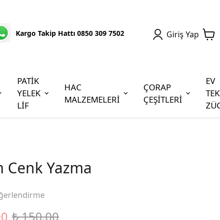
Kargo Takip Hattı 0850 309 7502
Giriş Yap
PATİK
EV
HAC
ÇORAP
YELEK
TEK
MALZEMELERİ
ÇEŞİTLERİ
LİF
ZÜ
m Cenk Yazma
ğerlendirme
00
₺ 150.00