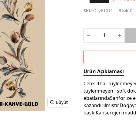
SKU
Ocy61011
Stok
0
Ürün Açıklaması
Cenk İthal Tüylenmeyen 
tüylenmeyen , soft do
ebatlarındaSanforize e
Büyüt
kazandırılmıştır.Doğay
baskıKanserojen madd