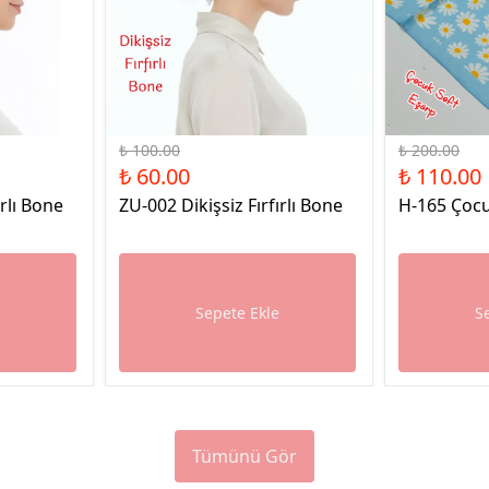
%40 İndirim
%45 İndirim
₺ 100.00
₺ 200.00
₺ 60.00
₺ 110.00
ırlı Bone
ZU-002 Dikişsiz Fırfırlı Bone
H-165 Çocu
e
Sepete Ekle
S
Tümünü Gör