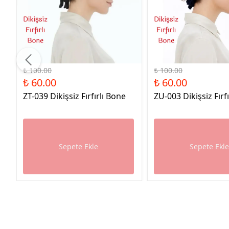
%40 İndirim
%40 İndirim
₺ 100.00
₺ 100.00
₺ 60.00
₺ 60.00
ZT-039 Dikişsiz Fırfırlı Bone
ZU-003 Dikişsiz Fırf
Sepete Ekle
Sepete Ekl