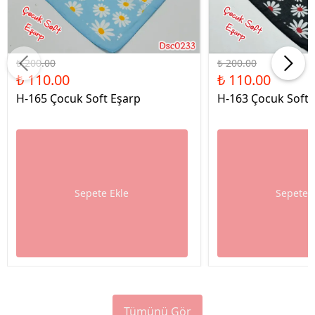
%45 İndirim
%45 İndirim
₺ 200.00
₺ 200.00
₺ 110.00
₺ 110.00
H-165 Çocuk Soft Eşarp
H-163 Çocuk Soft 
Sepete Ekle
Sepete 
Tümünü Gör