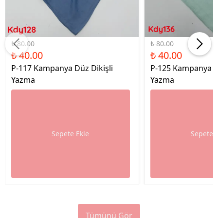
%50 İndirim
%50 İndirim
₺ 80.00
₺ 80.00
₺ 40.00
₺ 40.00
P-117 Kampanya Düz Dikişli
P-125 Kampanya Dü
Yazma
Yazma
Sepete Ekle
Sepete 
Tümünü Gör