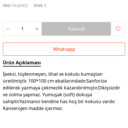
SKU
Ory6402
Stok
0
Tükendi
Whatsapp
Ürün Açıklaması
İpeksi, tüylenmeyen, ithal ve kokulu kumaştan
üretilmiştir. 100*100 cm ebatlarındadır.Sanforize
edilerek yazmaya çekmezlik kazandırılmıştır.Dikişsizdir
ve solma yapmaz. Yumuşak (soft) dokuya
sahiptir.Yazmanın kendine has hoş bir kokusu vardır.
Kanserojen madde içermez.