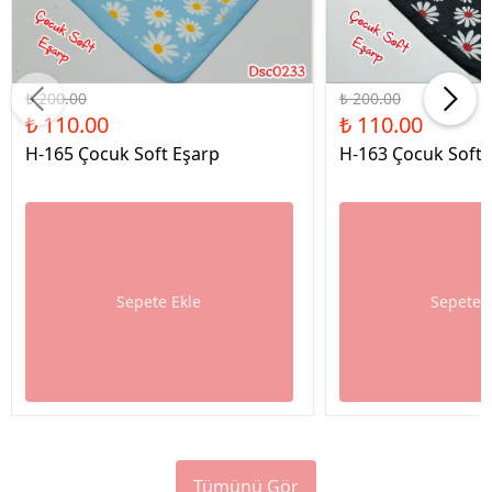
%45 İndirim
%45 İndirim
₺ 200.00
₺ 200.00
₺ 110.00
₺ 110.00
H-165 Çocuk Soft Eşarp
H-163 Çocuk Soft 
Sepete Ekle
Sepete 
Tümünü Gör