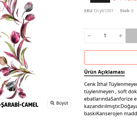
SKU
Ocy61001
Stok
0
Ürün Açıklaması
Cenk İthal Tüylenmeyen 
tüylenmeyen , soft do
ebatlarındaSanforize e
Büyüt
kazandırılmıştır.Doğay
baskıKanserojen madd