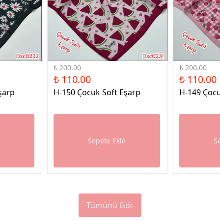
%45 İndirim
%45 İndirim
₺ 200.00
₺ 200.00
₺ 110.00
₺ 110.00
şarp
H-150 Çocuk Soft Eşarp
H-149 Çocu
e
Sepete Ekle
S
Tümünü Gör