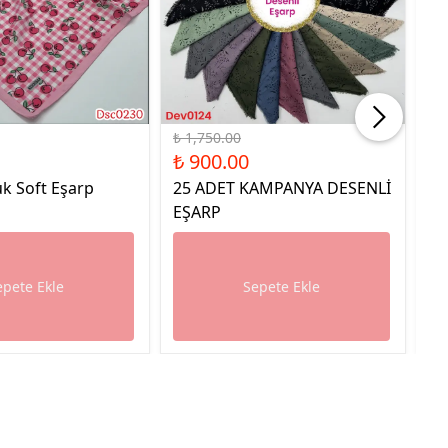
%49 İndirim
%49
₺ 1,750.00
₺ 
₺ 900.00
₺ 
k Soft Eşarp
25 ADET KAMPANYA DESENLİ
25
EŞARP
E
epete Ekle
Sepete Ekle