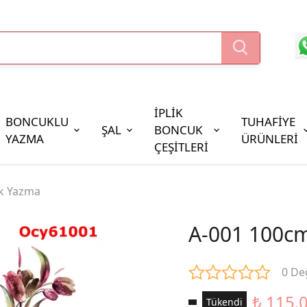
İPLİK
BONCUKLU
TUHAFİYE
ŞAL
BONCUK
YAZMA
ÜRÜNLERİ
ÇEŞİTLERİ
Boncuk Çeşitleri
k Yazma
Oya Pulları
Cezaevi Boncuğu
A-001 100c
0 De
₺ 115.
Tükendi