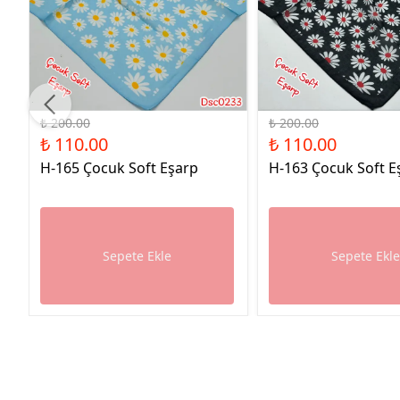
%45 İndirim
%45 İndirim
₺ 200.00
₺ 200.00
₺ 110.00
₺ 110.00
H-165 Çocuk Soft Eşarp
H-163 Çocuk Soft E
Sepete Ekle
Sepete Ekl