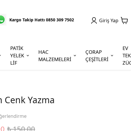
Kargo Takip Hattı 0850 309 7502
Giriş Yap
PATİK
EV
HAC
ÇORAP
YELEK
TEK
MALZEMELERİ
ÇEŞİTLERİ
LİF
ZÜ
m Cenk Yazma
ğerlendirme
00
₺ 150.00