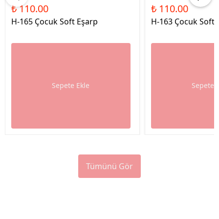
₺ 110.00
₺ 110.00
H-165 Çocuk Soft Eşarp
H-163 Çocuk Soft 
Sepete Ekle
Sepete 
Tümünü Gör