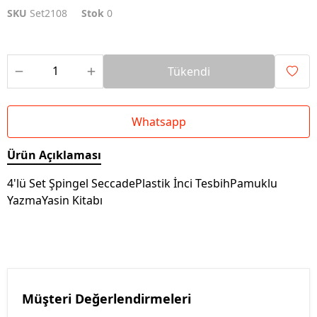
SKU
Set2108
Stok
0
Tükendi
Whatsapp
Ürün Açıklaması
4'lü Set Şpingel SeccadePlastik İnci TesbihPamuklu
YazmaYasin Kitabı
Müşteri Değerlendirmeleri