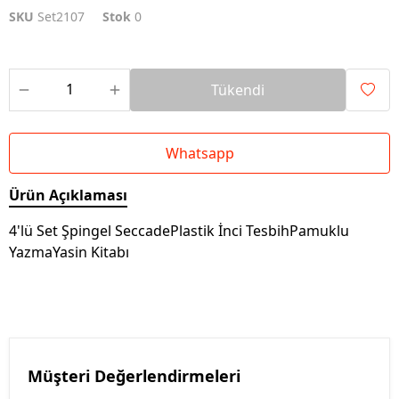
SKU
Set2107
Stok
0
Tükendi
Whatsapp
Ürün Açıklaması
4'lü Set Şpingel SeccadePlastik İnci TesbihPamuklu
YazmaYasin Kitabı
Müşteri Değerlendirmeleri