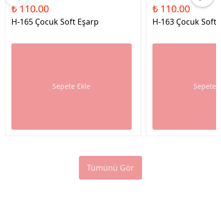
₺ 110.00
₺ 110.00
H-165 Çocuk Soft Eşarp
H-163 Çocuk Soft 
Sepete Ekle
Sepete 
Tümünü Gör