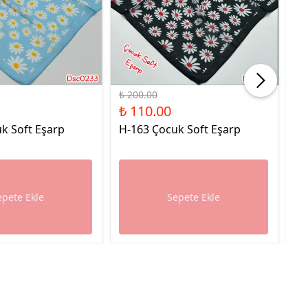
%45 İndirim
%45
₺ 200.00
₺ 
₺ 110.00
₺ 
k Soft Eşarp
H-163 Çocuk Soft Eşarp
H-
epete Ekle
Sepete Ekle