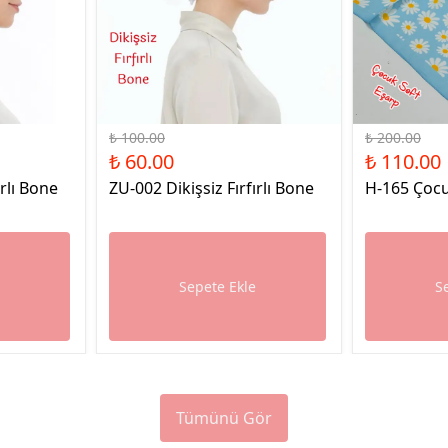
%40 İndirim
%45 İndirim
₺ 100.00
₺ 200.00
₺ 60.00
₺ 110.00
ırlı Bone
ZU-002 Dikişsiz Fırfırlı Bone
H-165 Çocu
e
Sepete Ekle
S
Tümünü Gör