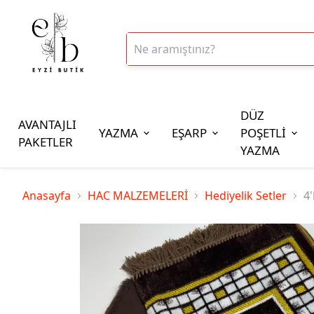
DÜZ
AVANTAJLI
YAZMA
EŞARP
POŞETLİ
PAKETLER
YAZMA
İplik Çeşitleri
Anasayfa
HAC MALZEMELERİ
Hediyelik Setler
4'
20gr Altınbaşak Polyester İp
20gr Reyyan Polyester İp
100gr Altınbaşak Polyester İp
350gr Altınbaşak Polyester İp