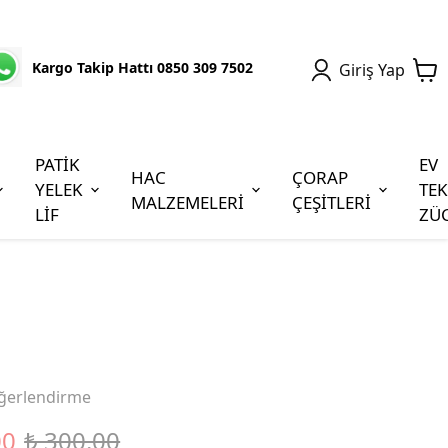
Kargo Takip Hattı 0850 309 7502
Giriş Yap
PATİK
EV
HAC
ÇORAP
YELEK
TEK
MALZEMELERİ
ÇEŞİTLERİ
LİF
ZÜ
ğerlendirme
00
₺ 300.00