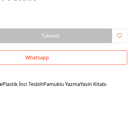
Tükendi
Whatsapp
dePlastik İnci TesbihPamuklu YazmaYasin Kitabı