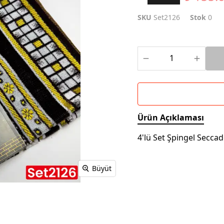
SKU
Set2126
Stok
0
Ürün Açıklaması
4'lü Set Şpingel Secca
Büyüt