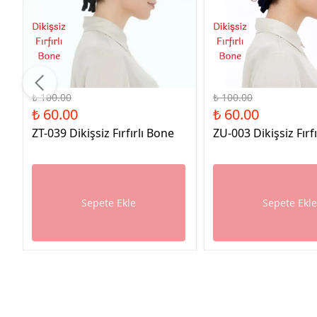
%40 İndirim
%40 İndirim
₺ 100.00
₺ 100.00
₺ 60.00
₺ 60.00
ZT-039 Dikişsiz Fırfırlı Bone
ZU-003 Dikişsiz Fırf
Sepete Ekle
Sepete Ekl