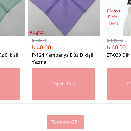
%50 İndirim
%40 İndirim
₺ 80.00
₺ 100.00
₺ 40.00
₺ 60.00
 Dikişli
P-124 Kampanya Düz Dikişli
ZT-039 Diki
Yazma
e
Sepete Ekle
S
Tümünü Gör