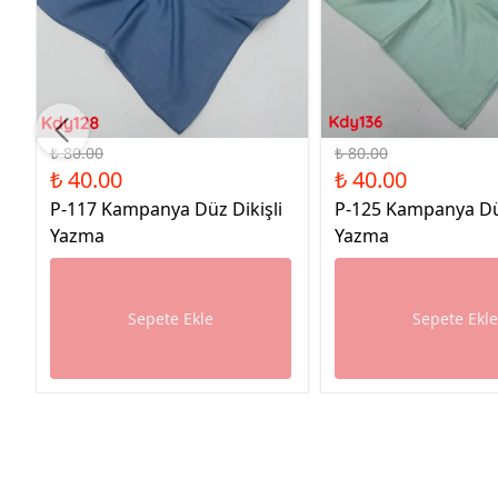
%50 İndirim
%50 İndirim
₺ 80.00
₺ 80.00
₺ 40.00
₺ 40.00
P-117 Kampanya Düz Dikişli
P-125 Kampanya Düz
Yazma
Yazma
Sepete Ekle
Sepete Ekl