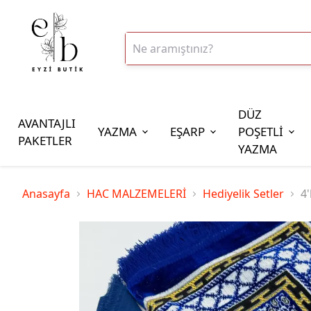
DÜZ
AVANTAJLI
YAZMA
EŞARP
POŞETLİ
PAKETLER
YAZMA
İplik Çeşitleri
Anasayfa
HAC MALZEMELERİ
Hediyelik Setler
4'
20gr Altınbaşak Polyester İp
20gr Reyyan Polyester İp
100gr Altınbaşak Polyester İp
350gr Altınbaşak Polyester İp