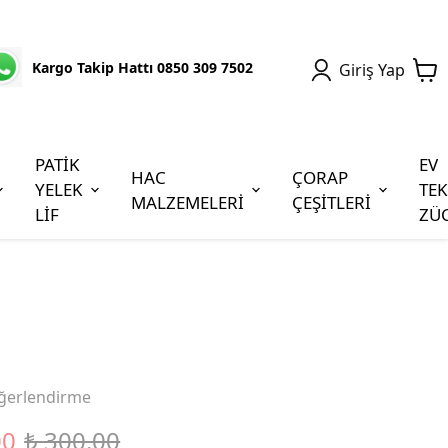
Kargo Takip Hattı 0850 309 7502
Giriş Yap
PATİK
EV
HAC
ÇORAP
YELEK
TEK
MALZEMELERİ
ÇEŞİTLERİ
LİF
ZÜ
ğerlendirme
00
₺ 300.00