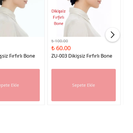
%40 İndirim
%40
₺ 100.00
₺ 
₺ 60.00
₺ 
şsiz Fırfırlı Bone
ZU-003 Dikişsiz Fırfırlı Bone
ZU
epete Ekle
Sepete Ekle