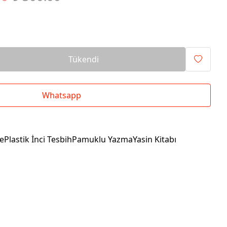
Tükendi
Whatsapp
dePlastik İnci TesbihPamuklu YazmaYasin Kitabı