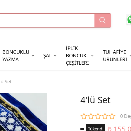
İPLİK
BONCUKLU
TUHAFİYE
ŞAL
BONCUK
YAZMA
ÜRÜNLERİ
ÇEŞİTLERİ
Boncuk Çeşitleri
lü Set
Oya Pulları
Cezaevi Boncuğu
4'lü Set
0 De
₺ 155.
Tükendi