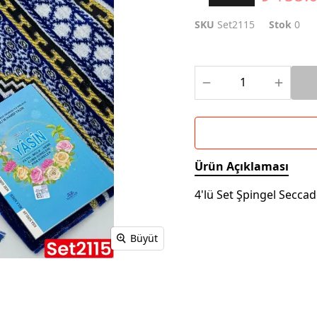
SKU
Set2115
Stok
0
Ürün Açıklaması
4'lü Set Şpingel Secca
Büyüt