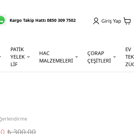
Kargo Takip Hattı 0850 309 7502
Giriş Yap
PATİK
EV
HAC
ÇORAP
YELEK
TEK
MALZEMELERİ
ÇEŞİTLERİ
LİF
ZÜ
ğerlendirme
00
₺ 300.00