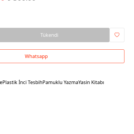
Tükendi
Whatsapp
dePlastik İnci TesbihPamuklu YazmaYasin Kitabı