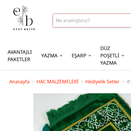
DÜZ
AVANTAJLI
YAZMA
EŞARP
POŞETLİ
PAKETLER
YAZMA
İplik Çeşitleri
Anasayfa
HAC MALZEMELERİ
Hediyelik Setler
4'
20gr Altınbaşak Polyester İp
20gr Reyyan Polyester İp
100gr Altınbaşak Polyester İp
350gr Altınbaşak Polyester İp