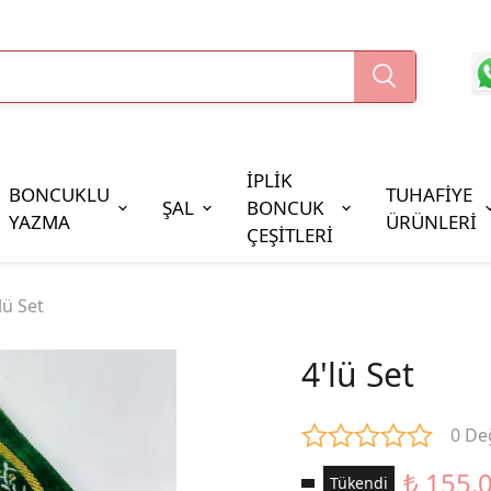
İPLİK
BONCUKLU
TUHAFİYE
ŞAL
BONCUK
YAZMA
ÜRÜNLERİ
ÇEŞİTLERİ
Boncuk Çeşitleri
lü Set
Oya Pulları
Cezaevi Boncuğu
4'lü Set
0 De
₺ 155.
Tükendi