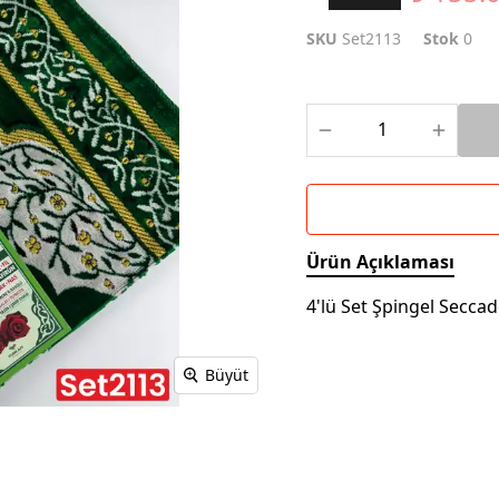
SKU
Set2113
Stok
0
Ürün Açıklaması
4'lü Set Şpingel Secca
Büyüt