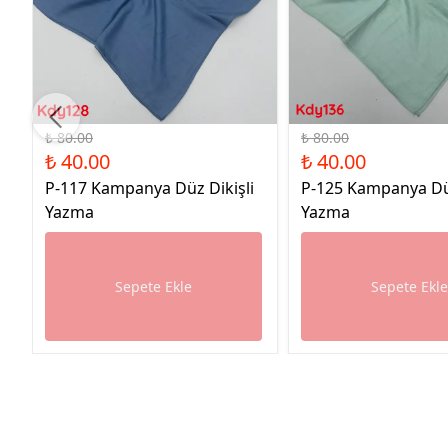
%50 İndirim
%50 İndirim
₺ 80.00
₺ 80.00
₺ 40.00
₺ 40.00
P-117 Kampanya Düz Dikişli
P-125 Kampanya Düz
Yazma
Yazma
Sepete Ekle
Sepete Ekl