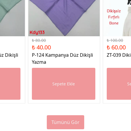
%50 İndirim
%40 İndirim
₺ 80.00
₺ 100.00
₺ 40.00
₺ 60.00
 Dikişli
P-124 Kampanya Düz Dikişli
ZT-039 Diki
Yazma
e
Sepete Ekle
S
Tümünü Gör