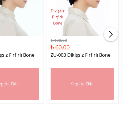
%40 İndirim
%40
₺ 100.00
₺ 
₺ 60.00
₺ 
şsiz Fırfırlı Bone
ZU-003 Dikişsiz Fırfırlı Bone
ZU
epete Ekle
Sepete Ekle