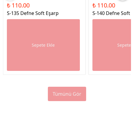
₺ 110.00
₺ 110.00
S-135 Defne Soft Eşarp
S-140 Defne Soft 
Sepete Ekle
Sepete 
Tümünü Gör