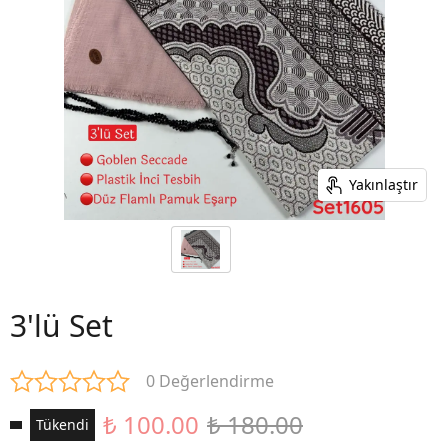
Yakınlaştır
3'lü Set
0 Değerlendirme
₺ 100.00
₺ 180.00
Tükendi