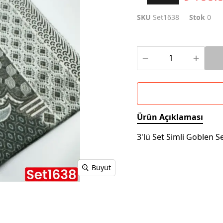
SKU
Set1638
Stok
0
Ürün Açıklaması
3'lü Set Simli Goblen S
Büyüt