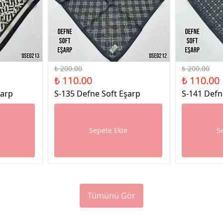
%45 İndirim
%45 İndirim
₺ 200.00
₺ 200.00
₺ 110.00
₺ 110.00
şarp
S-135 Defne Soft Eşarp
S-141 Defn
e
Sepete Ekle
S
Tümünü Gör