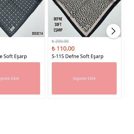
%45 İndirim
%45
₺ 200.00
₺ 
₺ 110.00
₺ 
e Soft Eşarp
S-115 Defne Soft Eşarp
S-
epete Ekle
Sepete Ekle