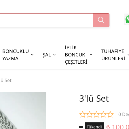
İPLİK
BONCUKLU
TUHAFİYE
ŞAL
BONCUK
YAZMA
ÜRÜNLERİ
ÇEŞİTLERİ
Boncuk Çeşitleri
lü Set
Oya Pulları
Cezaevi Boncuğu
3'lü Set
0 De
₺ 100.
Tükendi