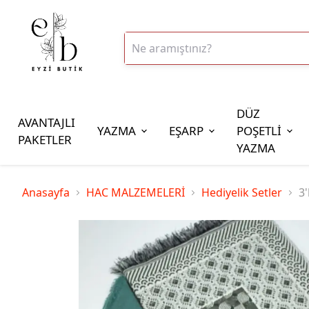
DÜZ
AVANTAJLI
YAZMA
EŞARP
POŞETLİ
PAKETLER
YAZMA
İplik Çeşitleri
Anasayfa
HAC MALZEMELERİ
Hediyelik Setler
3'
20gr Altınbaşak Polyester İp
20gr Reyyan Polyester İp
100gr Altınbaşak Polyester İp
350gr Altınbaşak Polyester İp