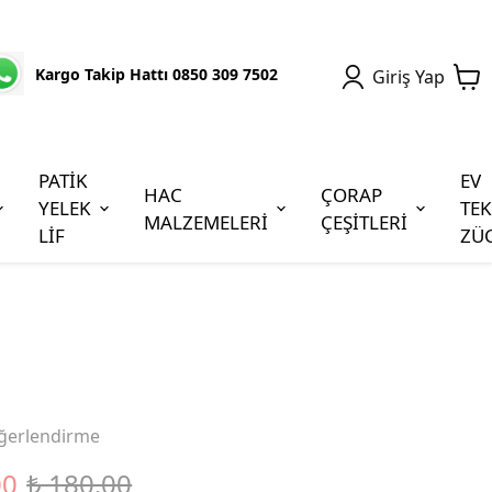
Kargo Takip Hattı 0850 309 7502
Giriş Yap
PATİK
EV
HAC
ÇORAP
YELEK
TEK
MALZEMELERİ
ÇEŞİTLERİ
LİF
ZÜ
ğerlendirme
00
₺ 180.00