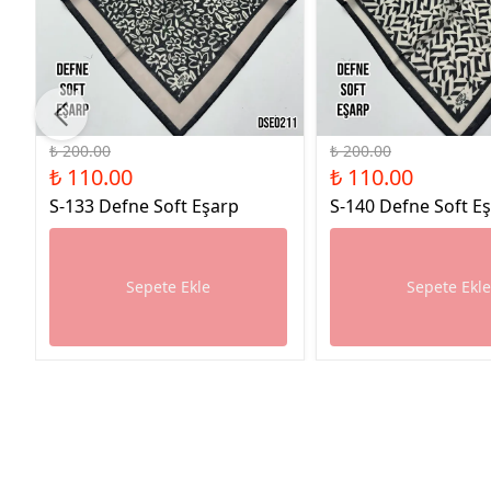
%45 İndirim
%45 İndirim
₺ 200.00
₺ 200.00
₺ 110.00
₺ 110.00
S-133 Defne Soft Eşarp
S-140 Defne Soft E
Sepete Ekle
Sepete Ekl