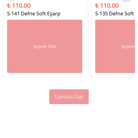
₺ 110.00
₺ 110.00
S-141 Defne Soft Eşarp
S-135 Defne Soft 
Sepete Ekle
Sepete 
Tümünü Gör