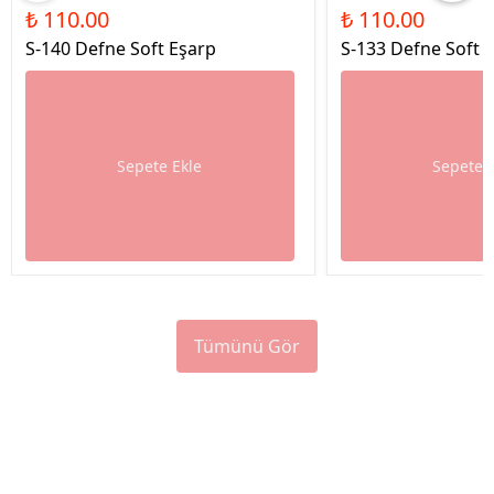
₺ 110.00
₺ 110.00
S-140 Defne Soft Eşarp
S-133 Defne Soft 
Sepete Ekle
Sepete 
Tümünü Gör