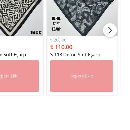
%45 İndirim
%45
₺ 200.00
₺ 
₺ 110.00
₺ 
e Soft Eşarp
S-118 Defne Soft Eşarp
S-
epete Ekle
Sepete Ekle