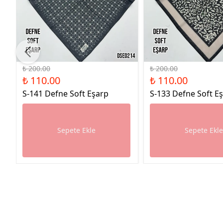
%45 İndirim
%45 İndirim
₺ 200.00
₺ 200.00
₺ 110.00
₺ 110.00
S-141 Defne Soft Eşarp
S-133 Defne Soft E
Sepete Ekle
Sepete Ekl