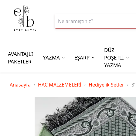
DÜZ
AVANTAJLI
YAZMA
EŞARP
POŞETLİ
PAKETLER
YAZMA
İplik Çeşitleri
Anasayfa
HAC MALZEMELERİ
Hediyelik Setler
3'
20gr Altınbaşak Polyester İp
20gr Reyyan Polyester İp
100gr Altınbaşak Polyester İp
350gr Altınbaşak Polyester İp