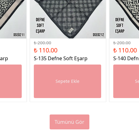
%45 İndirim
%45 İndirim
₺ 200.00
₺ 200.00
₺ 110.00
₺ 110.00
şarp
S-135 Defne Soft Eşarp
S-140 Defn
e
Sepete Ekle
S
Tümünü Gör