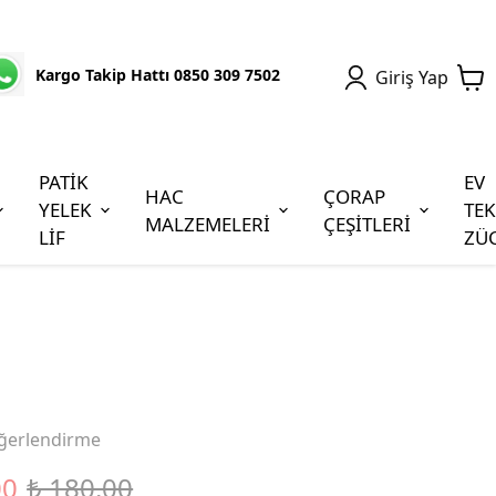
Kargo Takip Hattı 0850 309 7502
Giriş Yap
PATİK
EV
HAC
ÇORAP
YELEK
TEK
MALZEMELERİ
ÇEŞİTLERİ
LİF
ZÜ
ğerlendirme
00
₺ 180.00