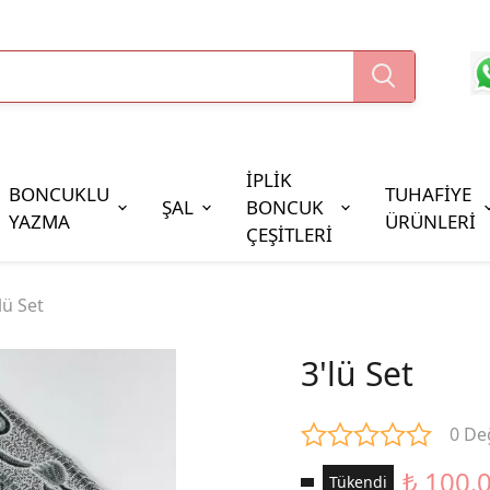
İPLİK
BONCUKLU
TUHAFİYE
ŞAL
BONCUK
YAZMA
ÜRÜNLERİ
ÇEŞİTLERİ
Boncuk Çeşitleri
lü Set
Oya Pulları
Cezaevi Boncuğu
3'lü Set
0 De
₺ 100.
Tükendi