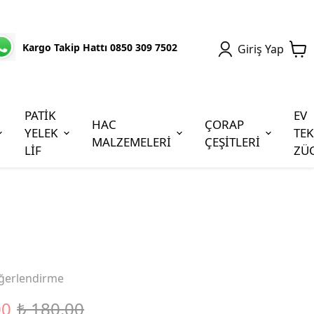
Kargo Takip Hattı 0850 309 7502
Giriş Yap
PATİK
EV
HAC
ÇORAP
YELEK
TEK
MALZEMELERİ
ÇEŞİTLERİ
LİF
ZÜ
ğerlendirme
00
₺ 180.00