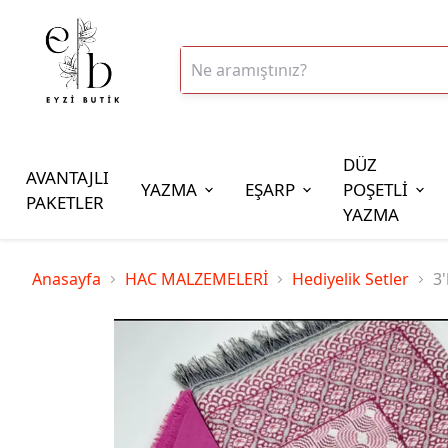
DÜZ
AVANTAJLI
YAZMA
EŞARP
POŞETLİ
PAKETLER
YAZMA
İplik Çeşitleri
Anasayfa
HAC MALZEMELERİ
Hediyelik Setler
3'
20gr Altınbaşak Polyester İp
20gr Reyyan Polyester İp
100gr Altınbaşak Polyester İp
350gr Altınbaşak Polyester İp