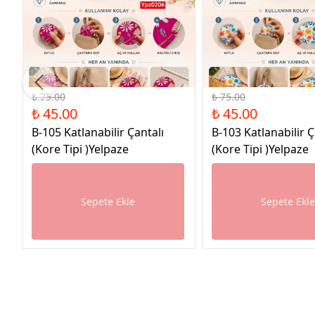
%40 İndirim
%40 İndirim
₺ 75.00
₺ 75.00
₺ 45.00
₺ 45.00
B-105 Katlanabilir Çantalı
B-103 Katlanabilir Ç
(Kore Tipi )Yelpaze
(Kore Tipi )Yelpaze
Sepete Ekle
Sepete Ekl