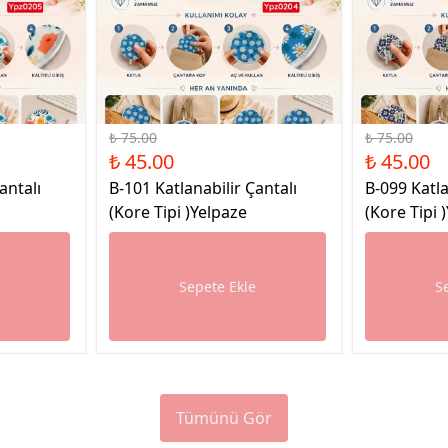
%40 İndirim
%40 İndirim
₺ 75.00
₺ 75.00
₺ 45.00
₺ 45.00
antalı
B-101 Katlanabilir Çantalı
B-099 Katla
(Kore Tipi )Yelpaze
(Kore Tipi 
e
Sepete Ekle
S
Tümünü Gör