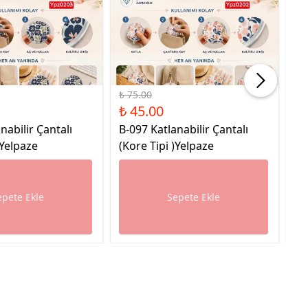
%40 İndirim
%45
₺ 75.00
₺ 
₺ 45.00
₺ 
nabilir Çantalı
B-097 Katlanabilir Çantalı
L-
)Yelpaze
(Kore Tipi )Yelpaze
epete Ekle
Sepete Ekle