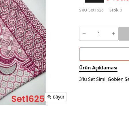
SKU
Set1625
Stok
0
Ürün Açıklaması
3'lü Set Simli Goblen S
Büyüt