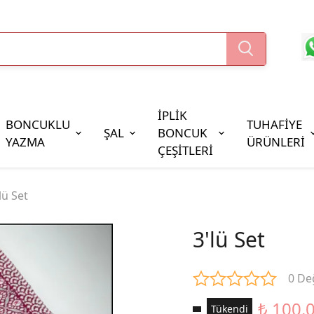
İPLİK
BONCUKLU
TUHAFİYE
ŞAL
BONCUK
YAZMA
ÜRÜNLERİ
ÇEŞİTLERİ
Boncuk Çeşitleri
lü Set
Oya Pulları
Cezaevi Boncuğu
3'lü Set
0 De
₺ 100.
Tükendi