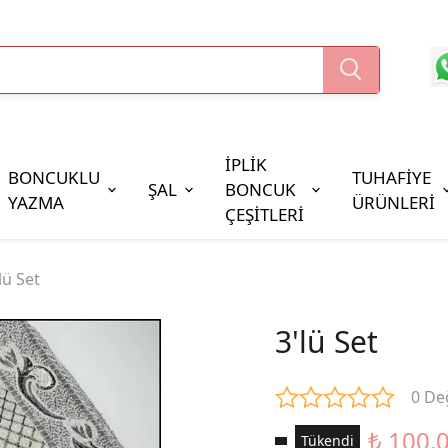
İPLİK
BONCUKLU
TUHAFİYE
ŞAL
BONCUK
YAZMA
ÜRÜNLERİ
ÇEŞİTLERİ
Boncuk Çeşitleri
lü Set
Oya Pulları
Cezaevi Boncuğu
3'lü Set
0 De
₺ 100.
Tükendi