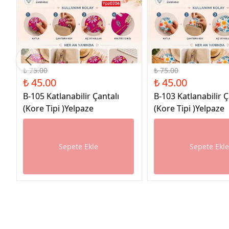
%40 İndirim
%40 İndirim
₺ 75.00
₺ 75.00
₺ 45.00
₺ 45.00
B-105 Katlanabilir Çantalı
B-103 Katlanabilir Ç
(Kore Tipi )Yelpaze
(Kore Tipi )Yelpaze
Sepete Ekle
Sepete Ekl