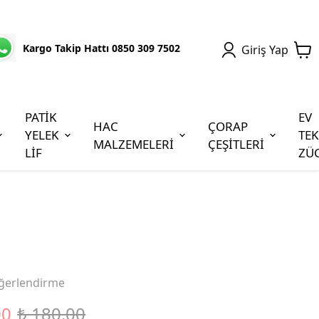
Kargo Takip Hattı 0850 309 7502
Giriş Yap
PATİK
EV
HAC
ÇORAP
YELEK
TEK
MALZEMELERİ
ÇEŞİTLERİ
LİF
ZÜ
ğerlendirme
00
₺ 180.00