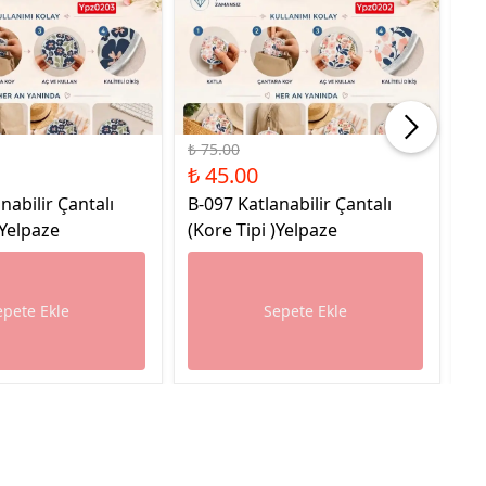
%40 İndirim
%45
₺ 75.00
₺ 
₺ 45.00
₺ 
nabilir Çantalı
B-097 Katlanabilir Çantalı
L-
)Yelpaze
(Kore Tipi )Yelpaze
epete Ekle
Sepete Ekle