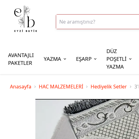
DÜZ
AVANTAJLI
YAZMA
EŞARP
POŞETLİ
PAKETLER
YAZMA
İplik Çeşitleri
Anasayfa
HAC MALZEMELERİ
Hediyelik Setler
3'
20gr Altınbaşak Polyester İp
20gr Reyyan Polyester İp
100gr Altınbaşak Polyester İp
350gr Altınbaşak Polyester İp