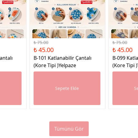
%40 İndirim
%40 İndirim
₺ 75.00
₺ 75.00
₺ 45.00
₺ 45.00
antalı
B-101 Katlanabilir Çantalı
B-099 Katla
(Kore Tipi )Yelpaze
(Kore Tipi 
e
Sepete Ekle
S
Tümünü Gör