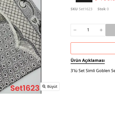
SKU
Set1623
Stok
0
Ürün Açıklaması
3'lü Set Simli Goblen S
Büyüt