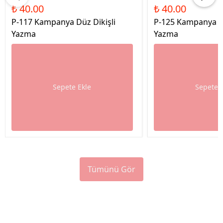
₺ 40.00
₺ 40.00
P-117 Kampanya Düz Dikişli
P-125 Kampanya Dü
Yazma
Yazma
Sepete Ekle
Sepete 
Tümünü Gör