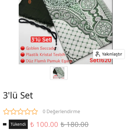
Yakınlaştır
3'lü Set
0 Değerlendirme
₺ 100.00
₺ 180.00
Tükendi