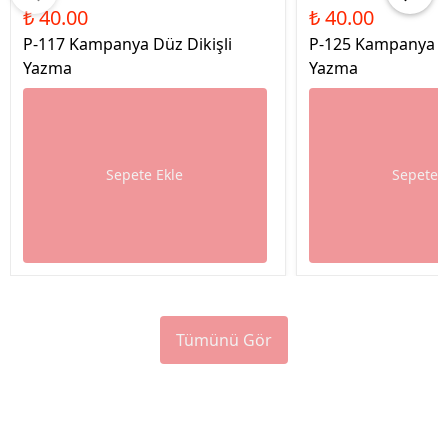
₺ 40.00
₺ 40.00
P-117 Kampanya Düz Dikişli
P-125 Kampanya Dü
Yazma
Yazma
Sepete Ekle
Sepete 
Tümünü Gör