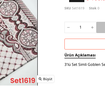
SKU
Set1619
Stok
0
Ürün Açıklaması
3'lü Set Simli Goblen S
Büyüt