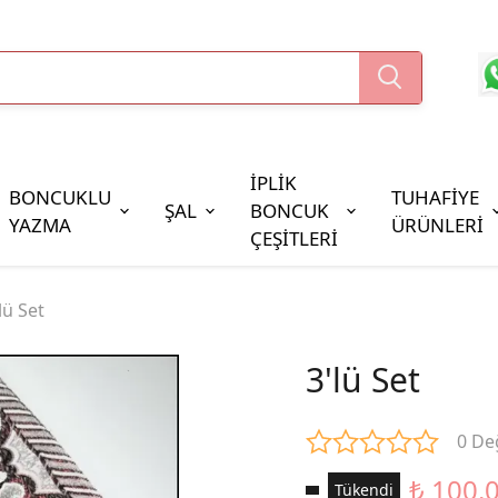
İPLİK
BONCUKLU
TUHAFİYE
ŞAL
BONCUK
YAZMA
ÜRÜNLERİ
ÇEŞİTLERİ
Boncuk Çeşitleri
lü Set
Oya Pulları
Cezaevi Boncuğu
3'lü Set
0 De
₺ 100.
Tükendi