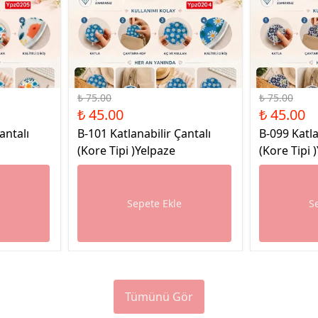
%40 İndirim
%40 İndirim
₺ 75.00
₺ 75.00
₺ 45.00
₺ 45.00
antalı
B-101 Katlanabilir Çantalı
B-099 Katla
(Kore Tipi )Yelpaze
(Kore Tipi 
e
Sepete Ekle
S
Tümünü Gör