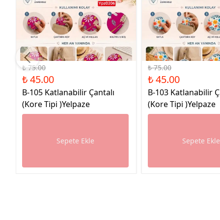
%40 İndirim
%40 İndirim
₺ 75.00
₺ 75.00
₺ 45.00
₺ 45.00
B-105 Katlanabilir Çantalı
B-103 Katlanabilir Ç
(Kore Tipi )Yelpaze
(Kore Tipi )Yelpaze
Sepete Ekle
Sepete Ekl