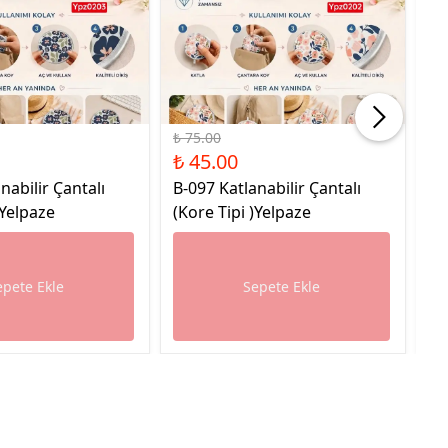
%40 İndirim
%45
₺ 75.00
₺ 
₺ 45.00
₺ 
nabilir Çantalı
B-097 Katlanabilir Çantalı
L-
)Yelpaze
(Kore Tipi )Yelpaze
epete Ekle
Sepete Ekle