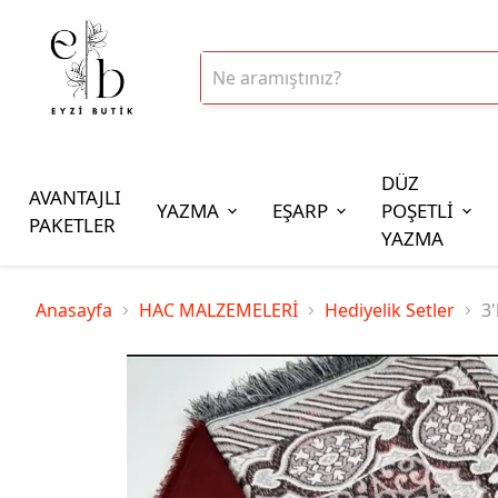
DÜZ
AVANTAJLI
YAZMA
EŞARP
POŞETLİ
PAKETLER
YAZMA
İplik Çeşitleri
Anasayfa
HAC MALZEMELERİ
Hediyelik Setler
3'
20gr Altınbaşak Polyester İp
20gr Reyyan Polyester İp
100gr Altınbaşak Polyester İp
350gr Altınbaşak Polyester İp