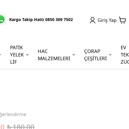
Kargo Takip Hattı 0850 309 7502
Giriş Yap
PATİK
EV
HAC
ÇORAP
YELEK
TEK
MALZEMELERİ
ÇEŞİTLERİ
LİF
ZÜ
ğerlendirme
00
₺ 180.00