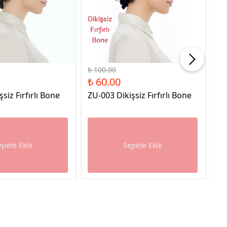
%40 İndirim
%40
₺ 100.00
₺ 
₺ 60.00
₺ 
şsiz Fırfırlı Bone
ZU-003 Dikişsiz Fırfırlı Bone
ZU
epete Ekle
Sepete Ekle