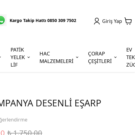
Kargo Takip Hattı 0850 309 7502
Giriş Yap
PATİK
EV
HAC
ÇORAP
YELEK
TEK
MALZEMELERİ
ÇEŞİTLERİ
LİF
ZÜ
MPANYA DESENLİ EŞARP
ğerlendirme
00
₺ 1,750.00