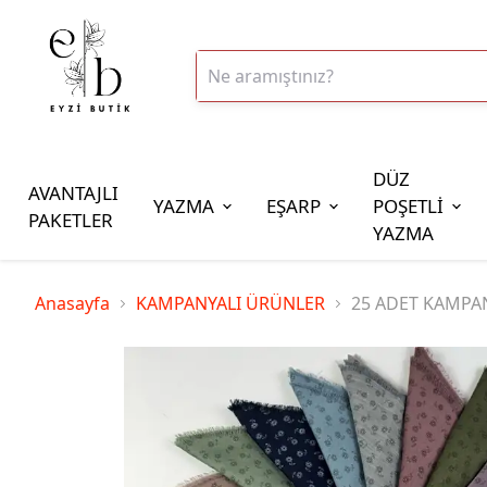
DÜZ
AVANTAJLI
YAZMA
EŞARP
POŞETLİ
PAKETLER
YAZMA
İplik Çeşitleri
Anasayfa
KAMPANYALI ÜRÜNLER
25 ADET KAMPA
20gr Altınbaşak Polyester İp
20gr Reyyan Polyester İp
100gr Altınbaşak Polyester İp
350gr Altınbaşak Polyester İp