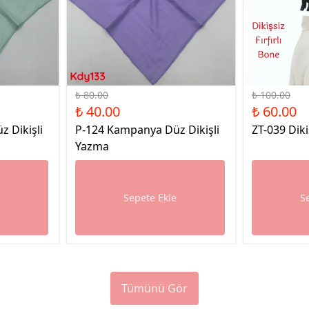
%50 İndirim
%40 İndirim
₺ 80.00
₺ 100.00
₺ 40.00
₺ 60.00
 Dikişli
P-124 Kampanya Düz Dikişli
ZT-039 Diki
Yazma
e
Sepete Ekle
S
Tümünü Gör