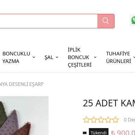
İPLİK
BONCUKLU
TUHAFİYE
ŞAL
BONCUK
YAZMA
ÜRÜNLERİ
ÇEŞİTLERİ
Boncuk Çeşitleri
NYA DESENLİ EŞARP
Oya Pulları
Cezaevi Boncuğu
25 ADET KA
0 De
₺ 900.
Tükendi