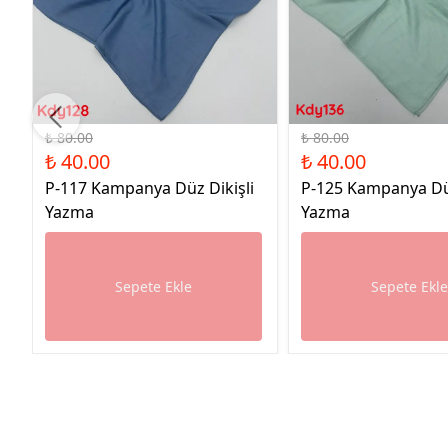
%50 İndirim
%50 İndirim
₺ 80.00
₺ 80.00
₺ 40.00
₺ 40.00
P-117 Kampanya Düz Dikişli
P-125 Kampanya Düz
Yazma
Yazma
Sepete Ekle
Sepete Ekl