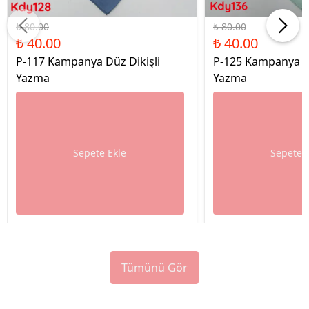
%50 İndirim
%50 İndirim
₺ 80.00
₺ 80.00
₺ 40.00
₺ 40.00
P-117 Kampanya Düz Dikişli
P-125 Kampanya Dü
Yazma
Yazma
Sepete Ekle
Sepete 
Tümünü Gör