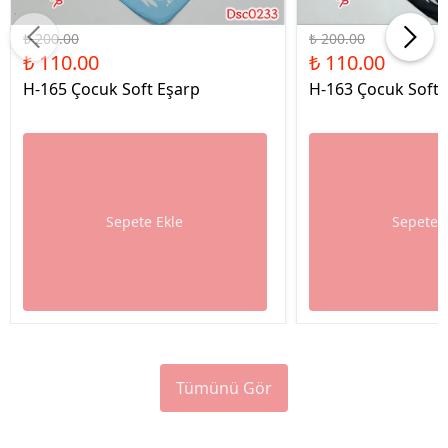
%45 İndirim
%45 İndirim
₺ 200.00
₺ 200.00
₺ 110.00
₺ 110.00
H-165 Çocuk Soft Eşarp
H-163 Çocuk Soft 
Sepete Ekle
Sepete 
Tümünü Gör