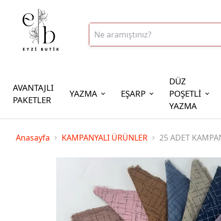
DÜZ
AVANTAJLI
YAZMA
EŞARP
POŞETLİ
PAKETLER
YAZMA
İplik Çeşitleri
Anasayfa
KAMPANYALI ÜRÜNLER
25 ADET KAMPA
20gr Altınbaşak Polyester İp
20gr Reyyan Polyester İp
100gr Altınbaşak Polyester İp
350gr Altınbaşak Polyester İp