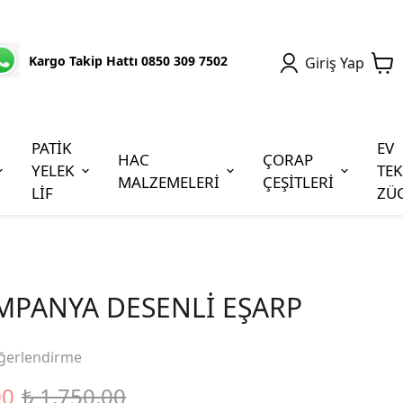
Kargo Takip Hattı 0850 309 7502
Giriş Yap
PATİK
EV
HAC
ÇORAP
YELEK
TEK
MALZEMELERİ
ÇEŞİTLERİ
LİF
ZÜ
MPANYA DESENLİ EŞARP
ğerlendirme
00
₺ 1,750.00