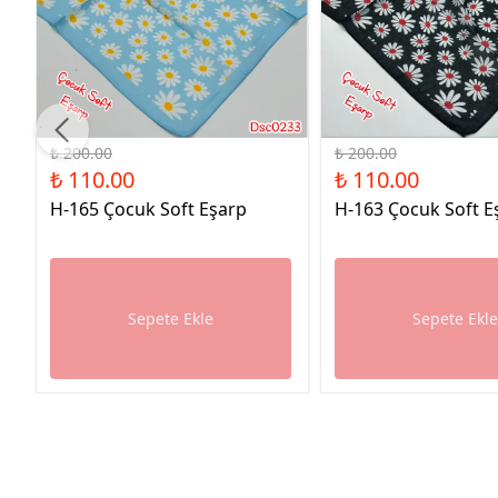
%45 İndirim
%45 İndirim
₺ 200.00
₺ 200.00
₺ 110.00
₺ 110.00
H-165 Çocuk Soft Eşarp
H-163 Çocuk Soft E
Sepete Ekle
Sepete Ekl