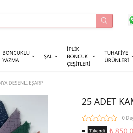
İPLİK
BONCUKLU
TUHAFİYE
ŞAL
BONCUK
YAZMA
ÜRÜNLERİ
ÇEŞİTLERİ
Boncuk Çeşitleri
NYA DESENLİ EŞARP
Oya Pulları
Cezaevi Boncuğu
25 ADET KA
0 De
₺ 850.
Tükendi