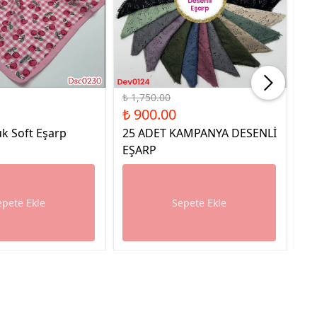
%49 İndirim
%49
₺ 1,750.00
₺ 
₺ 900.00
₺ 
k Soft Eşarp
25 ADET KAMPANYA DESENLİ
25
EŞARP
E
epete Ekle
Sepete Ekle