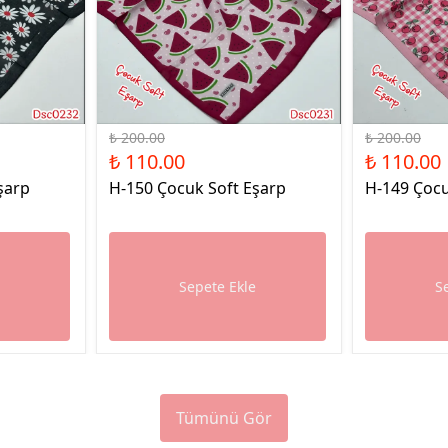
%45 İndirim
%45 İndirim
₺ 200.00
₺ 200.00
₺ 110.00
₺ 110.00
şarp
H-150 Çocuk Soft Eşarp
H-149 Çocu
e
Sepete Ekle
S
Tümünü Gör