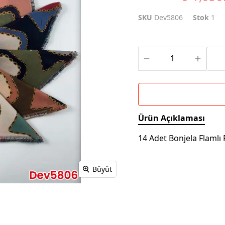
SKU
Dev5806
Stok
1
Ürün Açıklaması
14 Adet Bonjela Flaml
Büyüt