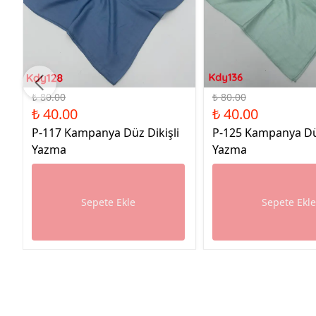
%50 İndirim
%50 İndirim
₺ 80.00
₺ 80.00
₺ 40.00
₺ 40.00
P-117 Kampanya Düz Dikişli
P-125 Kampanya Düz
Yazma
Yazma
Sepete Ekle
Sepete Ekl