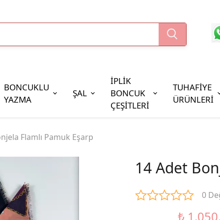
İPLİK
BONCUKLU
TUHAFİYE
ŞAL
BONCUK
YAZMA
ÜRÜNLERİ
ÇEŞİTLERİ
Boncuk Çeşitleri
onjela Flamlı Pamuk Eşarp
Oya Pulları
Cezaevi Boncuğu
14 Adet Bon
0 De
₺ 1,050
%48 İndirim