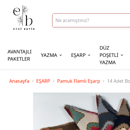
DÜZ
AVANTAJLI
YAZMA
EŞARP
POŞETLİ
PAKETLER
YAZMA
İplik Çeşitleri
Anasayfa
EŞARP
Pamuk Flamlı Eşarp
14 Adet B
20gr Altınbaşak Polyester İp
20gr Reyyan Polyester İp
100gr Altınbaşak Polyester İp
350gr Altınbaşak Polyester İp