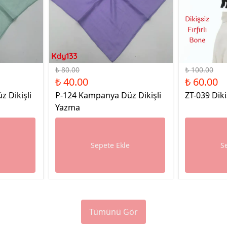
%50 İndirim
%40 İndirim
₺ 80.00
₺ 100.00
₺ 40.00
₺ 60.00
 Dikişli
P-124 Kampanya Düz Dikişli
ZT-039 Diki
Yazma
e
Sepete Ekle
S
Tümünü Gör