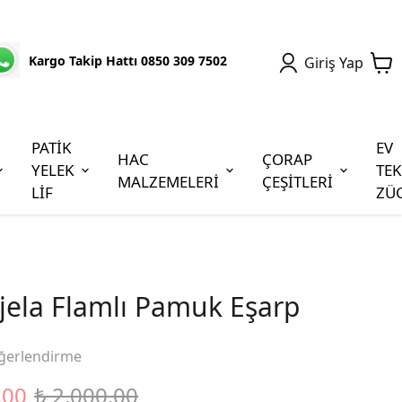
Kargo Takip Hattı 0850 309 7502
Giriş Yap
PATİK
EV
HAC
ÇORAP
YELEK
TEK
MALZEMELERİ
ÇEŞİTLERİ
LİF
ZÜ
jela Flamlı Pamuk Eşarp
ğerlendirme
.00
₺ 2,000.00