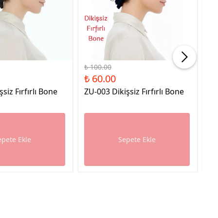
%40 İndirim
%40
₺ 100.00
₺ 
₺ 60.00
₺ 
şsiz Fırfırlı Bone
ZU-003 Dikişsiz Fırfırlı Bone
ZU
epete Ekle
Sepete Ekle