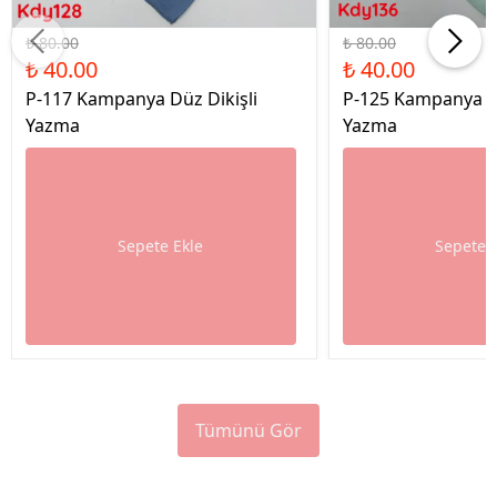
%50 İndirim
%50 İndirim
₺ 80.00
₺ 80.00
₺ 40.00
₺ 40.00
P-117 Kampanya Düz Dikişli
P-125 Kampanya Dü
Yazma
Yazma
Sepete Ekle
Sepete 
Tümünü Gör