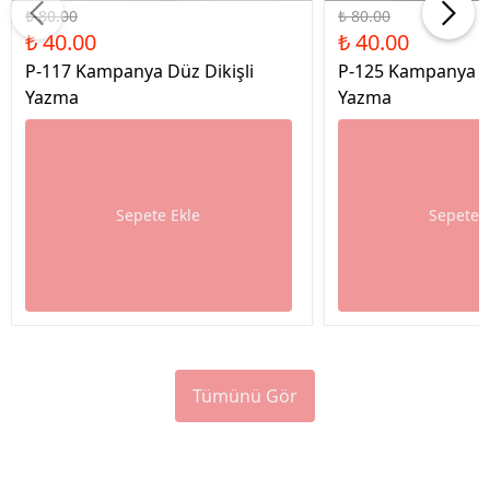
₺ 80.00
₺ 80.00
₺ 40.00
₺ 40.00
P-117 Kampanya Düz Dikişli
P-125 Kampanya Dü
Yazma
Yazma
Sepete Ekle
Sepete 
Tümünü Gör