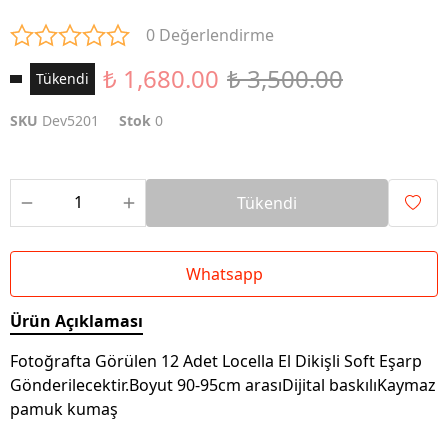
0 Değerlendirme
₺ 1,680.00
₺ 3,500.00
Tükendi
SKU
Dev5201
Stok
0
Tükendi
Whatsapp
Ürün Açıklaması
Fotoğrafta Görülen 12 Adet Locella El Dikişli Soft Eşarp
Gönderilecektir.Boyut 90-95cm arasıDijital baskılıKaymaz
pamuk kumaş