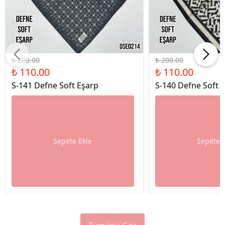
%45 İndirim
%45 İndirim
₺ 200.00
₺ 200.00
₺ 110.00
₺ 110.00
S-141 Defne Soft Eşarp
S-140 Defne Soft 
Sepete Ekle
Sepete 