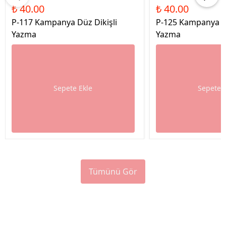
₺ 40.00
₺ 40.00
P-117 Kampanya Düz Dikişli
P-125 Kampanya Dü
Yazma
Yazma
Sepete Ekle
Sepete 
Tümünü Gör